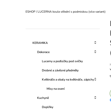
Domů
ESHOP
/
LUCERNA koule střední s podmiskou (více variant)
P
O
S
K
Přeskočit
ESHOP
T
A
kategorie
T
R
KERAMIKA
E
A
G
Dekorace
O
N
R
N
Lucerny a podložky pod svíčky
I
Í
E
Drobné a závěsné předměty
P
j
A
Květináče a obaly na květináče, zápichy
0
N
z
Mísy na osení
E
h
Kuchyně
L
Doplňky