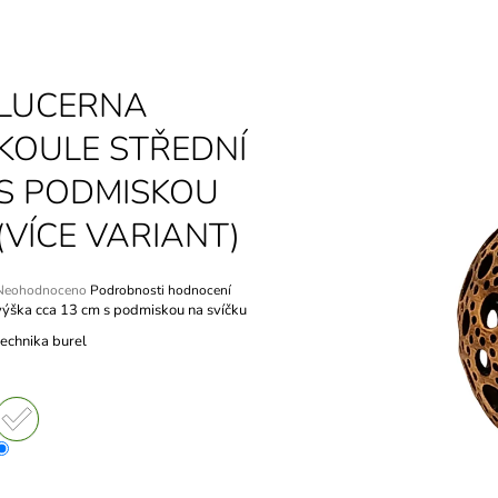
LUCERNA
KOULE STŘEDNÍ
S PODMISKOU
(VÍCE VARIANT)
Průměrné
Neohodnoceno
Podrobnosti hodnocení
hodnocení
výška cca 13 cm s podmiskou na svíčku
produktu
technika burel
e
,0
5
vězdiček.