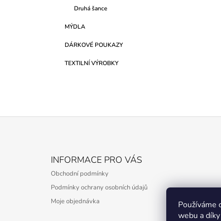
Druhá šance
MÝDLA
DÁRKOVÉ POUKAZY
TEXTILNÍ VÝROBKY
Z
Á
INFORMACE PRO VÁS
P
Obchodní podmínky
A
Podmínky ochrany osobních údajů
T
Moje objednávka
Í
Používáme c
webu a díky