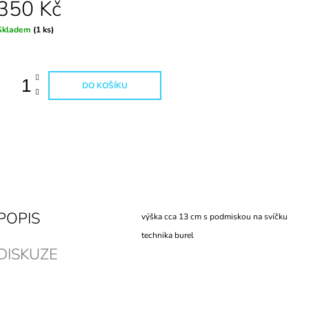
350 Kč
Měrná
Skladem
(1 ks)
ena:
DO KOŠÍKU
POPIS
výška cca 13 cm s podmiskou na svíčku
technika burel
DISKUZE