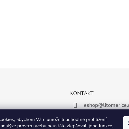
KONTAKT
eshop@litomerice.d
ookies, abychom Vám umožnili pohodlné prohlížení
 analýze provozu webu neustále zlepšovali jeho funkce,
Facebook
Instagram