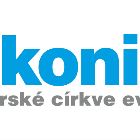
CO POTŘEBUJETE NAJÍT?
HLEDAT
DOPORUČUJEME