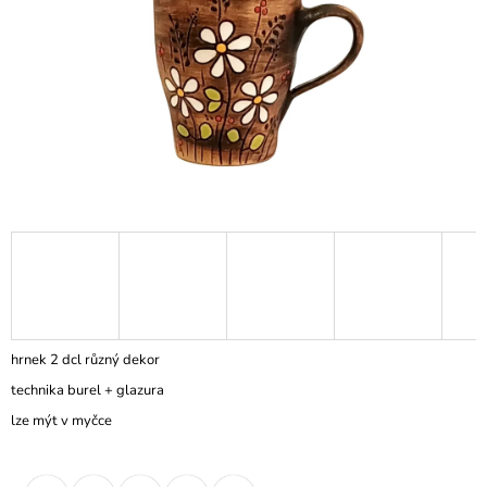
A
J
Í
T
?
HLEDAT
D
O
hrnek 2 dcl různý dekor
P
technika burel + glazura
O
R
lze mýt v myčce
U
Č
U