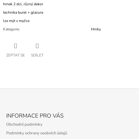
hrnek 2 dcl, různý dekor
technika burel + glazura
lze mýt v myčce
Kategorie
:
Hrnky
ZEPTAT SE
SDÍLET
Z
Á
INFORMACE PRO VÁS
P
Obchodní podmínky
A
Podmínky ochrany osobních údajů
T