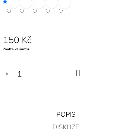
J
E
M
E
150 Kč
Měrná
Zvolte variantu
cena:
DO
KOŠÍKU
POPIS
DISKUZE